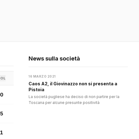
News sulla società
16 MARZO 2021
GOL
Caos A2, il Giovinazzo non si presenta a
Pistoia
0
La società pugliese ha deciso di non partire per la
Toscana per alcune presunte positività
5
1