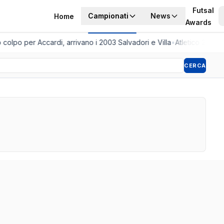
Futsal
Campionati
News
Home
Awards
olpo per Accardi, arrivano i 2003 Salvadori e Villa
•
Atletico 2001, 
CERCA