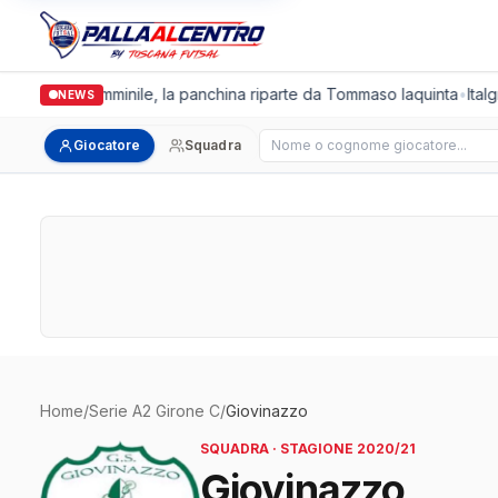
Cus Pisa Femminile, la panchina riparte da Tommaso Iaquinta
•
Italg
NEWS
Cerca giocatore
Giocatore
Squadra
Home
/
Serie A2 Girone C
/
Giovinazzo
SQUADRA · STAGIONE 2020/21
Giovinazzo