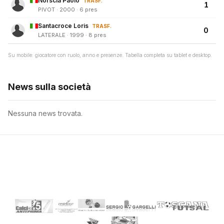
Norscia Paolo
TRASF.
1
PIVOT · 2000 · 6 pres
Santacroce Loris
TRASF.
0
LATERALE · 1999 · 8 pres
Su mobile: giocatore con ruolo, anno e presenze. Tabella completa su tablet e desktop.
News sulla società
Nessuna news trovata.