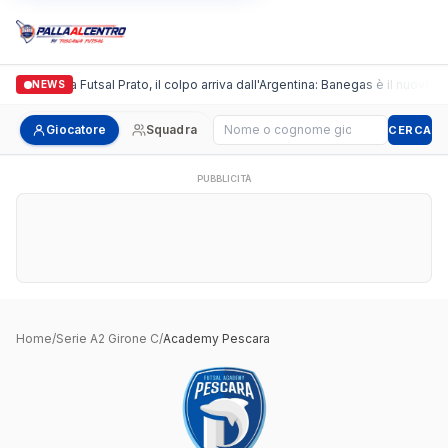
Italgronda Futsal Prato, il colpo arriva dall'Argentina: Banegas è il nuovo le
NEWS
Cerca giocatore
Giocatore
Squadra
CERCA
PUBBLICITÀ
Home
/
Serie A2 Girone C
/
Academy Pescara