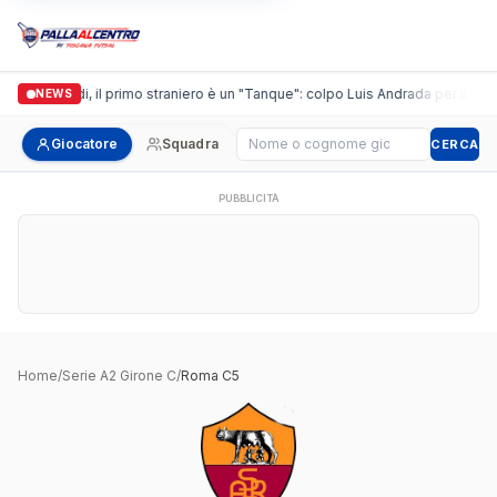
Casalguidi, il primo straniero è un "Tanque": colpo Luis Andrada per il debu
NEWS
Cerca giocatore
Giocatore
Squadra
CERCA
PUBBLICITÀ
Home
/
Serie A2 Girone C
/
Roma C5