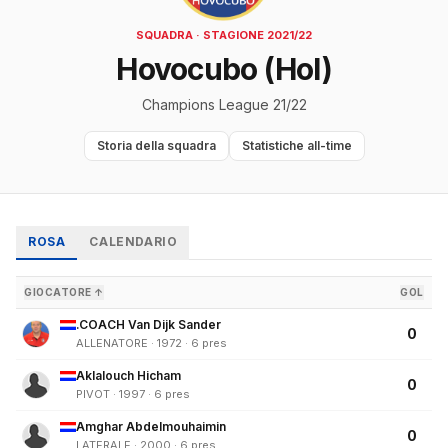
SQUADRA · STAGIONE 2021/22
Hovocubo (Hol)
Champions League 21/22
Storia della squadra
Statistiche all-time
ROSA
CALENDARIO
GIOCATORE ↑
GOL
.COACH Van Dijk Sander
0
ALLENATORE · 1972 · 6 pres
Aklalouch Hicham
0
PIVOT · 1997 · 6 pres
Amghar Abdelmouhaimin
0
LATERALE · 2000 · 6 pres