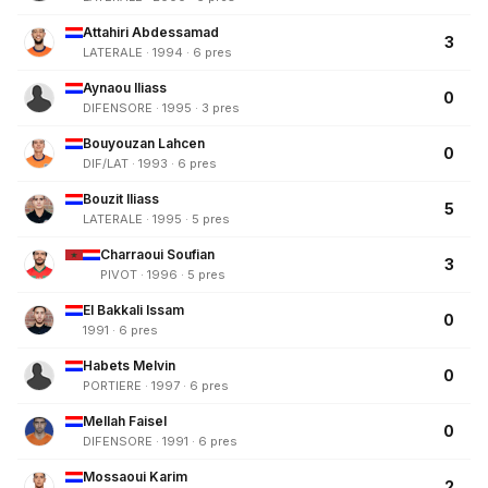
Attahiri Abdessamad
3
LATERALE · 1994 · 6 pres
Aynaou Iliass
0
DIFENSORE · 1995 · 3 pres
Bouyouzan Lahcen
0
DIF/LAT · 1993 · 6 pres
Bouzit Iliass
5
LATERALE · 1995 · 5 pres
Charraoui Soufian
3
PIVOT · 1996 · 5 pres
El Bakkali Issam
0
1991 · 6 pres
Habets Melvin
0
PORTIERE · 1997 · 6 pres
Mellah Faisel
0
DIFENSORE · 1991 · 6 pres
Mossaoui Karim
2