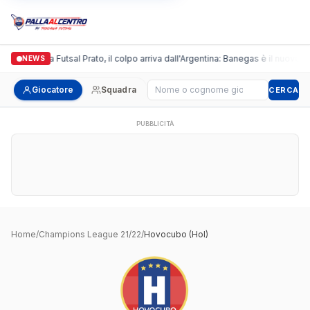
Italgronda Futsal Prato, il colpo arriva dall'Argentina: Banegas è il nuovo l
NEWS
Cerca giocatore
Giocatore
Squadra
CERCA
PUBBLICITÀ
Home
/
Champions League 21/22
/
Hovocubo (Hol)