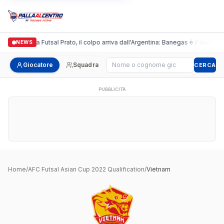
Italgronda Futsal Prato, il colpo arriva dall'Argentina: Banegas è il nuovo l
NEWS
Cerca giocatore
Giocatore
Squadra
CERCA
PUBBLICITÀ
Home
/
AFC Futsal Asian Cup 2022 Qualification
/
Vietnam