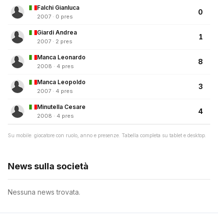
Falchi Gianluca
0
2007 · 0 pres
Giardi Andrea
1
2007 · 2 pres
Manca Leonardo
8
2008 · 4 pres
Manca Leopoldo
3
2007 · 4 pres
Minutella Cesare
4
2008 · 4 pres
Su mobile: giocatore con ruolo, anno e presenze. Tabella completa su tablet e desktop.
News sulla società
Nessuna news trovata.