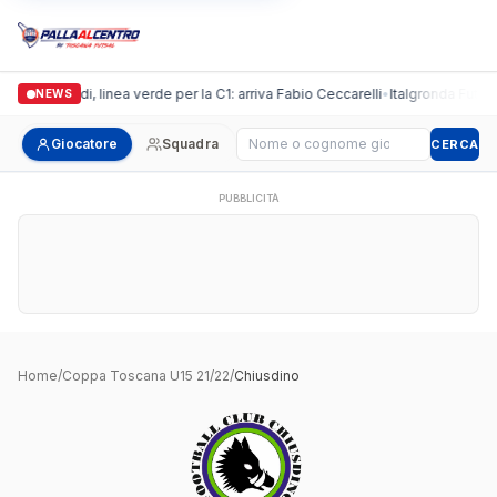
Casalguidi, linea verde per la C1: arriva Fabio Ceccarelli
•
Italgronda Futsal 
NEWS
Cerca giocatore
Giocatore
Squadra
CERCA
PUBBLICITÀ
Home
/
Coppa Toscana U15 21/22
/
Chiusdino