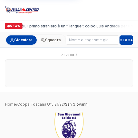
Casalguidi, il primo straniero è un "Tanque": colpo Luis Andrada per il debu
NEWS
Cerca giocatore
Giocatore
Squadra
CERCA
PUBBLICITÀ
Home
/
Coppa Toscana U15 21/22
/
San Giovanni