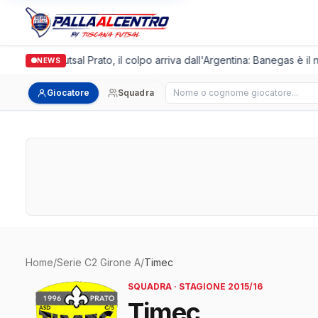
Italgronda Futsal Prato, il colpo arriva dall'Argentina: Banegas è il 
NEWS
Cerca giocatore
Giocatore
Squadra
Home
/
Serie C2 Girone A
/
Timec
SQUADRA · STAGIONE 2015/16
Timec