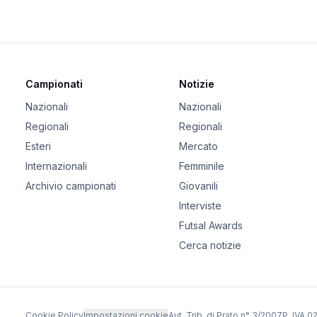
Campionati
Notizie
Nazionali
Nazionali
Regionali
Regionali
Esteri
Mercato
Internazionali
Femminile
Archivio campionati
Giovanili
Interviste
Futsal Awards
Cerca notizie
Cookie Policy
Impostazioni cookie
Aut. Trib. di Prato n° 3/2007
P. IVA 