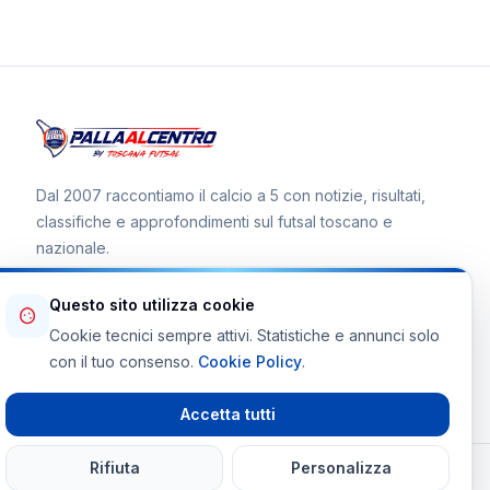
Dal 2007 raccontiamo il calcio a 5 con notizie, risultati,
classifiche e approfondimenti sul futsal toscano e
nazionale.
Questo sito utilizza cookie
Cookie tecnici sempre attivi. Statistiche e annunci solo
Canale WhatsApp
con il tuo consenso.
Cookie Policy
.
Telegram Toscana Futsal
Accetta tutti
Rifiuta
Personalizza
© 2026 Palla al Centro · Tutti i diritti riservati