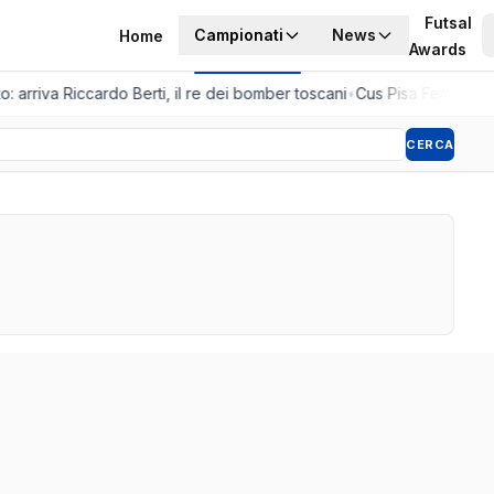
Futsal
Campionati
News
Home
Awards
: arriva Riccardo Berti, il re dei bomber toscani
•
Cus Pisa Femminile, 
CERCA