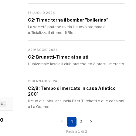
16 LUGLIO 2024
C2: Timec torna il bomber "ballerino"
La società pratese rivela il nuovo stemma e
ufficializza il ritorno di Bloisi
22 MAGGIO 2024
C2: Brunetti–Timec ai saluti
L'universale lascia il club pratese ed è ora sul mercato
11 GENNAIO 2024
C2/B: Tempo di mercato in casa Atletico
2001
Il club gialloblu annuncia Piter Turchetti e due cessioni
GOL
a La Querce
0
1
2
Pagina 1 di 2