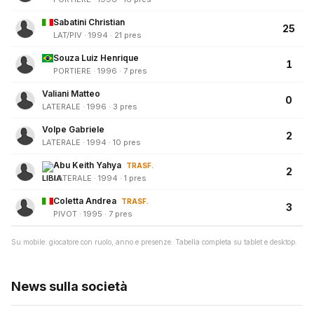
Sabatini Christian
25
LAT/PIV · 1994 · 21 pres
Souza Luiz Henrique
1
PORTIERE · 1996 · 7 pres
Valiani Matteo
0
LATERALE · 1996 · 3 pres
Volpe Gabriele
2
LATERALE · 1994 · 10 pres
Abu Keith Yahya
TRASF.
2
LATERALE · 1994 · 1 pres
Coletta Andrea
TRASF.
3
PIVOT · 1995 · 7 pres
Su mobile: giocatore con ruolo, anno e presenze. Tabella completa su tablet e desktop.
News sulla società