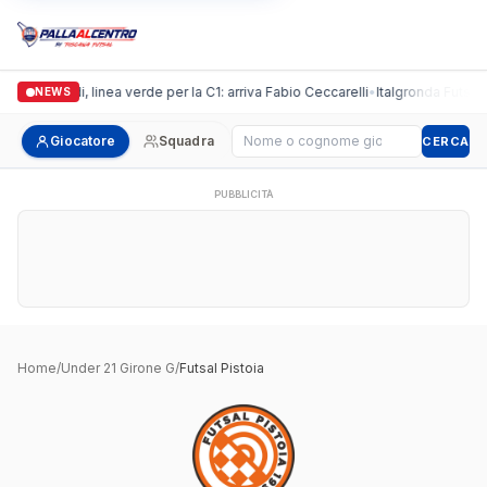
Casalguidi, linea verde per la C1: arriva Fabio Ceccarelli
•
Italgronda Futsal Pr
NEWS
Cerca giocatore
Giocatore
Squadra
CERCA
PUBBLICITÀ
Home
/
Under 21 Girone G
/
Futsal Pistoia