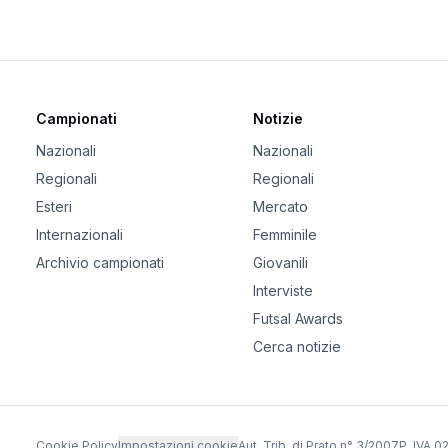
Campionati
Notizie
Nazionali
Nazionali
Regionali
Regionali
Esteri
Mercato
Internazionali
Femminile
Archivio campionati
Giovanili
Interviste
Futsal Awards
Cerca notizie
Cookie Policy
Impostazioni cookie
Aut. Trib. di Prato n° 3/2007
P. IVA 