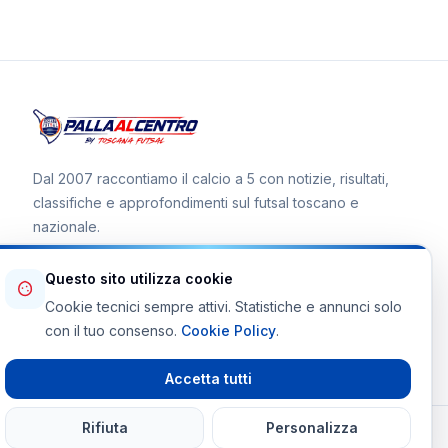
Dal 2007 raccontiamo il calcio a 5 con notizie, risultati,
classifiche e approfondimenti sul futsal toscano e
nazionale.
Questo sito utilizza cookie
Cookie tecnici sempre attivi. Statistiche e annunci solo
Canale WhatsApp
con il tuo consenso.
Cookie Policy
.
Telegram Toscana Futsal
Accetta tutti
Rifiuta
Personalizza
© 2026 Palla al Centro · Tutti i diritti riservati