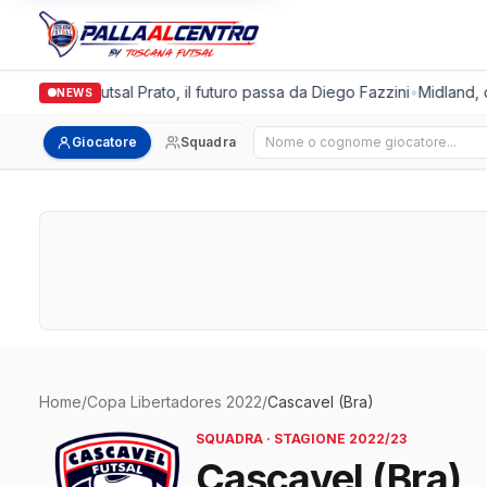
Italgronda Futsal Prato, il futuro passa da Diego Fazzini
•
Midland, d
NEWS
Cerca giocatore
Giocatore
Squadra
Home
/
Copa Libertadores 2022
/
Cascavel (Bra)
SQUADRA · STAGIONE 2022/23
Cascavel (Bra)