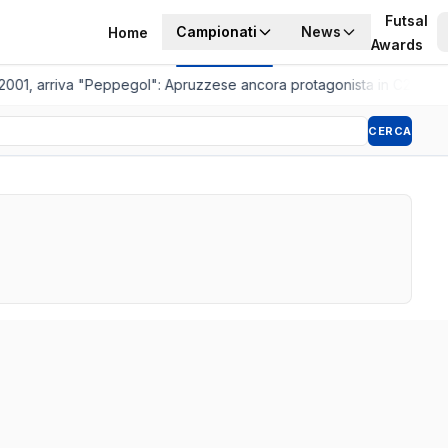
Futsal
Campionati
News
Home
Awards
2001, arriva "Peppegol": Apruzzese ancora protagonista in C2
•
Pisto
CERCA