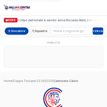
Arpi Nova, il colpo dell'estate è servito: arriva Riccardo Berti, il re dei bomb
NEWS
Cerca giocatore
Giocatore
Squadra
CERCA
PUBBLICITÀ
Home
/
Coppa Toscana C2 2022/23
/
Calenzano Calcio