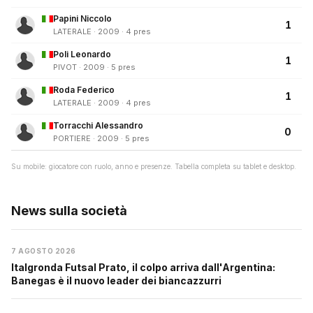
Papini Niccolo
1
LATERALE · 2009 · 4 pres
Poli Leonardo
1
PIVOT · 2009 · 5 pres
Roda Federico
1
LATERALE · 2009 · 4 pres
Torracchi Alessandro
0
PORTIERE · 2009 · 5 pres
Su mobile: giocatore con ruolo, anno e presenze. Tabella completa su tablet e desktop.
News sulla società
7 AGOSTO 2026
Italgronda Futsal Prato, il colpo arriva dall'Argentina:
Banegas è il nuovo leader dei biancazzurri