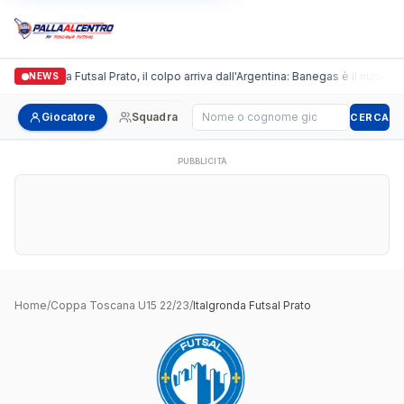
Italgronda Futsal Prato, il colpo arriva dall'Argentina: Banegas è il nuovo l
NEWS
Cerca giocatore
Giocatore
Squadra
CERCA
PUBBLICITÀ
Home
/
Coppa Toscana U15 22/23
/
Italgronda Futsal Prato