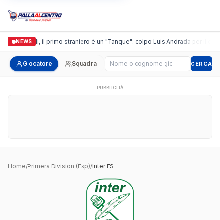
Casalguidi, il primo straniero è un "Tanque": colpo Luis Andrada per il debu
NEWS
Cerca giocatore
Giocatore
Squadra
CERCA
PUBBLICITÀ
Home
/
Primera Division (Esp)
/
Inter FS