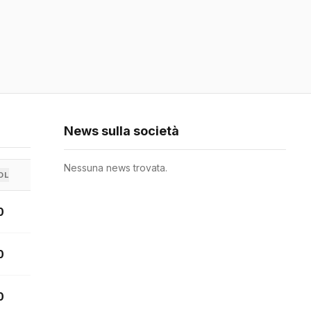
News sulla società
Nessuna news trovata.
OL
0
0
0