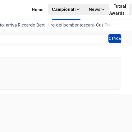
Futsal
Campionati
News
Home
Awards
o: arriva Riccardo Berti, il re dei bomber toscani
•
Cus Pisa Femminile,
CERCA