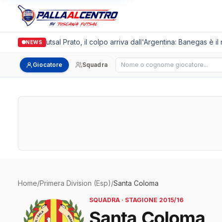
Italgronda Futsal Prato, il colpo arriva dall'Argentina: Banegas è il
NEWS
Cerca giocatore
Giocatore
Squadra
Home
/
Primera Division (Esp)
/
Santa Coloma
SQUADRA · STAGIONE 2015/16
Santa Coloma