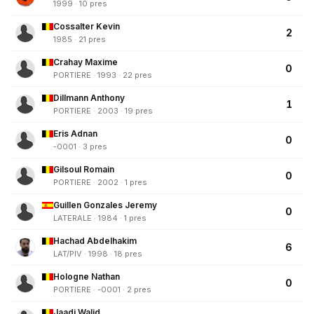
1999 · 10 pres
Cossalter Kevin
2
1985 · 21 pres
Crahay Maxime
0
PORTIERE · 1993 · 22 pres
Dillmann Anthony
1
PORTIERE · 2003 · 19 pres
Eris Adnan
0
-0001 · 3 pres
Gilsoul Romain
0
PORTIERE · 2002 · 1 pres
Guillen Gonzales Jeremy
0
LATERALE · 1984 · 1 pres
Hachad Abdelhakim
6
LAT/PIV · 1998 · 18 pres
Hologne Nathan
0
PORTIERE · -0001 · 2 pres
Jaadi Walid