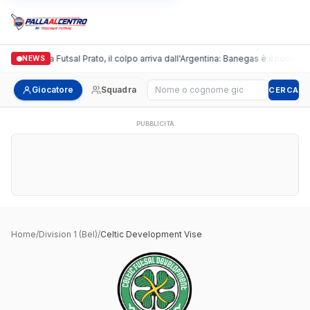
Italgronda Futsal Prato, il colpo arriva dall'Argentina: Banegas è il nuovo l
NEWS
Cerca giocatore
Giocatore
Squadra
CERCA
PUBBLICITÀ
Home
/
Division 1 (Bel)
/
Celtic Development Vise