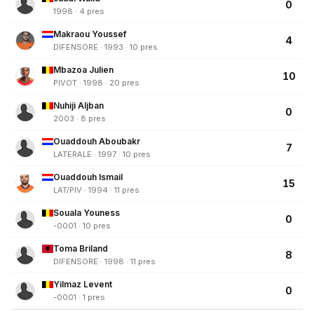
0
1998 · 4 pres
Makraou Youssef
4
DIFENSORE · 1993 · 10 pres
Mbazoa Julien
10
PIVOT · 1998 · 20 pres
Nuhiji Aljban
0
2003 · 8 pres
Ouaddouh Aboubakr
7
LATERALE · 1997 · 10 pres
Ouaddouh Ismail
15
LAT/PIV · 1994 · 11 pres
Souala Youness
0
-0001 · 10 pres
Toma Briland
8
DIFENSORE · 1998 · 11 pres
Yilmaz Levent
0
-0001 · 1 pres