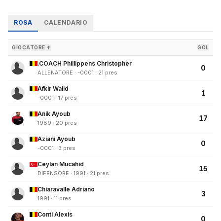
ROSA
CALENDARIO
GIOCATORE ↑
GOL
.COACH Phillippens Christopher
0
ALLENATORE · -0001 · 21 pres
Afkir Walid
1
-0001 · 17 pres
Anik Ayoub
17
1989 · 20 pres
Aziani Ayoub
0
-0001 · 3 pres
Ceylan Mucahid
15
DIFENSORE · 1991 · 21 pres
Chiaravalle Adriano
3
1991 · 11 pres
Conti Alexis
0