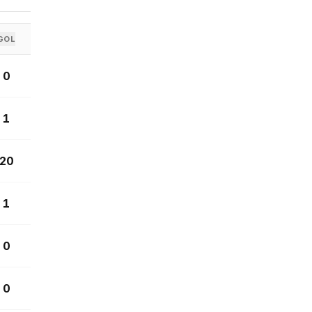
GOL
0
1
20
1
0
0