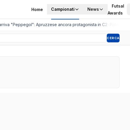
Futsal
Campionati
News
Home
Awards
arriva "Peppegol": Apruzzese ancora protagonista in C2
•
Pistoia Wom
CERCA