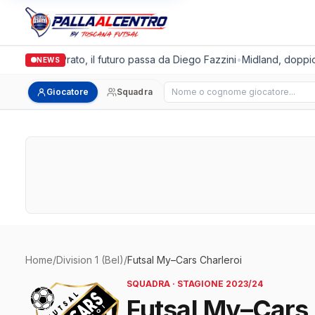
ronda Futsal Prato, il futuro passa da Diego Fazzini
•
Midland, doppio c
NEWS
Cerca giocatore
Giocatore
Squadra
Home
/
Division 1 (Bel)
/
Futsal My–Cars Charleroi
SQUADRA · STAGIONE 2023/24
Futsal My–Cars 