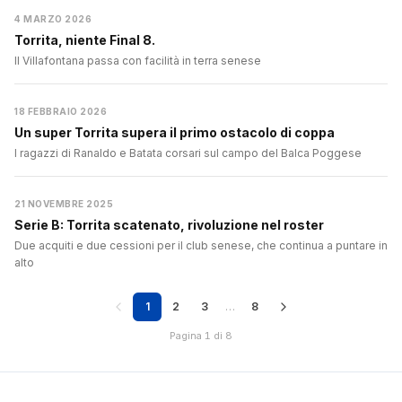
4 MARZO 2026
Torrita, niente Final 8.
Il Villafontana passa con facilità in terra senese
18 FEBBRAIO 2026
Un super Torrita supera il primo ostacolo di coppa
I ragazzi di Ranaldo e Batata corsari sul campo del Balca Poggese
21 NOVEMBRE 2025
Serie B: Torrita scatenato, rivoluzione nel roster
Due acquiti e due cessioni per il club senese, che continua a puntare in
alto
1
2
3
…
8
Pagina 1 di 8