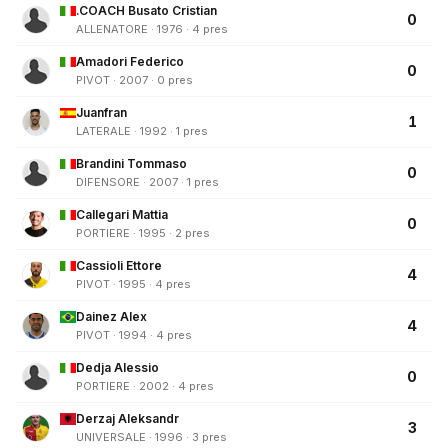
.COACH Busato Cristian
0
ALLENATORE · 1976 · 4 pres
Amadori Federico
0
PIVOT · 2007 · 0 pres
Juanfran
1
LATERALE · 1992 · 1 pres
Brandini Tommaso
0
DIFENSORE · 2007 · 1 pres
Callegari Mattia
0
PORTIERE · 1995 · 2 pres
Cassioli Ettore
4
PIVOT · 1995 · 4 pres
Dainez Alex
4
PIVOT · 1994 · 4 pres
Dedja Alessio
0
PORTIERE · 2002 · 4 pres
Derzaj Aleksandr
3
UNIVERSALE · 1996 · 3 pres