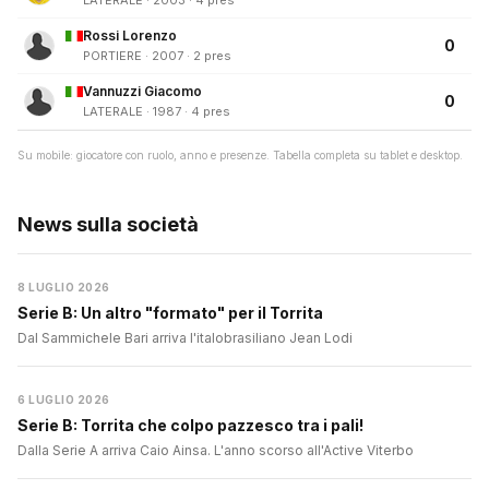
LATERALE · 2003 · 4 pres
Rossi Lorenzo
0
PORTIERE · 2007 · 2 pres
Vannuzzi Giacomo
0
LATERALE · 1987 · 4 pres
Su mobile: giocatore con ruolo, anno e presenze. Tabella completa su tablet e desktop.
News sulla società
8 LUGLIO 2026
Serie B: Un altro "formato" per il Torrita
Dal Sammichele Bari arriva l'italobrasiliano Jean Lodi
6 LUGLIO 2026
Serie B: Torrita che colpo pazzesco tra i pali!
Dalla Serie A arriva Caio Ainsa. L'anno scorso all'Active Viterbo