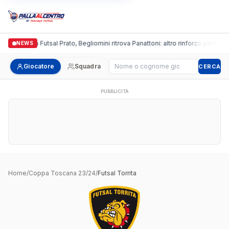
Italgronda Futsal Prato, Begliomini ritrova Panattoni: altro rinforzo per i bian
NEWS
Cerca giocatore
Giocatore
Squadra
CERCA
PUBBLICITÀ
Home
/
Coppa Toscana 23/24
/
Futsal Torrita