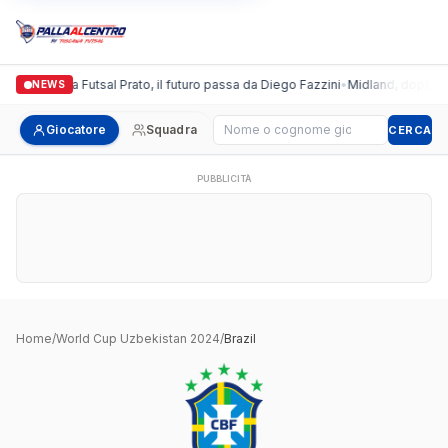
Italgronda Futsal Prato, il futuro passa da Diego Fazzini
•
Midland, doppio co
NEWS
Cerca giocatore
Giocatore
Squadra
CERCA
PUBBLICITÀ
Home
/
World Cup Uzbekistan 2024
/
Brazil