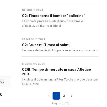
16 LUGLIO 2024
C2: Timec torna il bomber "ballerino"
La società pratese rivela il nuovo stemma e
ufficializza il ritorno di Bloisi
22 MAGGIO 2024
C2: Brunetti–Timec ai saluti
L'universale lascia il club pratese ed è ora sul mercato
11 GENNAIO 2024
C2/B: Tempo di mercato in casa Atletico
2001
Il club gialloblu annuncia Piter Turchetti e due cessioni
GOL
a La Querce
0
1
2
Pagina 1 di 2