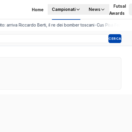
Futsal
Campionati
News
Home
Awards
o: arriva Riccardo Berti, il re dei bomber toscani
•
Cus Pisa Femminile,
CERCA