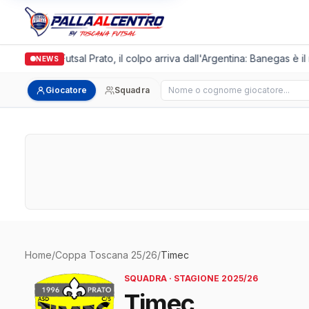
Italgronda Futsal Prato, il colpo arriva dall'Argentina: Banegas è il
NEWS
Cerca giocatore
Giocatore
Squadra
Home
/
Coppa Toscana 25/26
/
Timec
SQUADRA · STAGIONE 2025/26
Timec