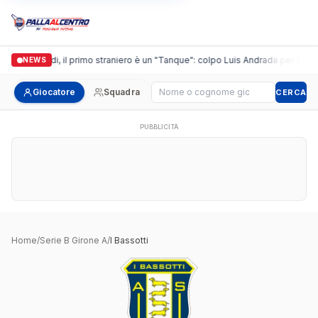
Casalguidi, il primo straniero è un "Tanque": colpo Luis Andrada per il debu
NEWS
Cerca giocatore
Giocatore
Squadra
CERCA
PUBBLICITÀ
Home
/
Serie B Girone A
/
I Bassotti