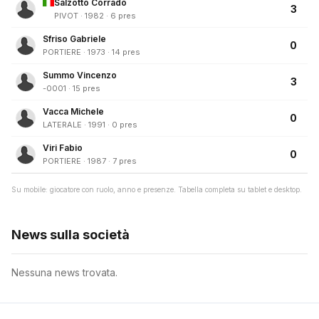
Salzotto Corrado
3
PIVOT · 1982 · 6 pres
Sfriso Gabriele
0
PORTIERE · 1973 · 14 pres
Summo Vincenzo
3
-0001 · 15 pres
Vacca Michele
0
LATERALE · 1991 · 0 pres
Viri Fabio
0
PORTIERE · 1987 · 7 pres
Su mobile: giocatore con ruolo, anno e presenze. Tabella completa su tablet e desktop.
News sulla società
Nessuna news trovata.