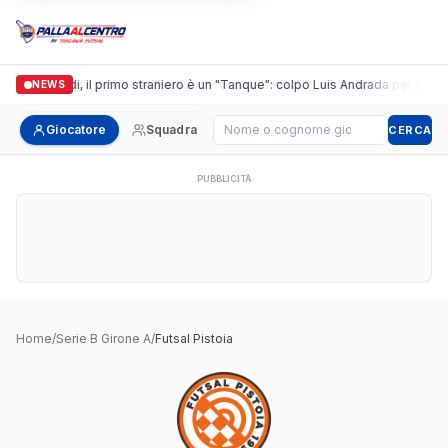
Casalguidi, il primo straniero è un "Tanque": colpo Luis Andrada per il debut
NEWS
Cerca giocatore
Giocatore
Squadra
CERCA
PUBBLICITÀ
Home
/
Serie B Girone A
/
Futsal Pistoia