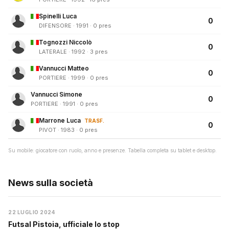
Spinelli Luca
0
DIFENSORE · 1991 · 0 pres
Tognozzi Niccolò
0
LATERALE · 1992 · 3 pres
Vannucci Matteo
0
PORTIERE · 1999 · 0 pres
Vannucci Simone
0
PORTIERE · 1991 · 0 pres
Marrone Luca
TRASF.
0
PIVOT · 1983 · 0 pres
Su mobile: giocatore con ruolo, anno e presenze. Tabella completa su tablet e desktop.
News sulla società
22 LUGLIO 2024
Futsal Pistoia, ufficiale lo stop