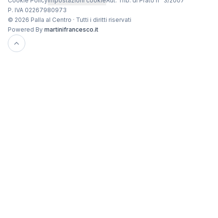
Cookie Policy
Impostazioni cookie
Aut. Trib. di Prato n° 3/2007
P. IVA 02267980973
© 2026 Palla al Centro · Tutti i diritti riservati
Powered By
martinifrancesco.it