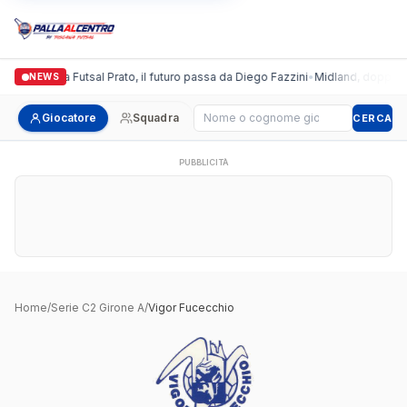
Italgronda Futsal Prato, il futuro passa da Diego Fazzini
•
Midland, doppio col
NEWS
Cerca giocatore
Giocatore
Squadra
CERCA
PUBBLICITÀ
Home
/
Serie C2 Girone A
/
Vigor Fucecchio