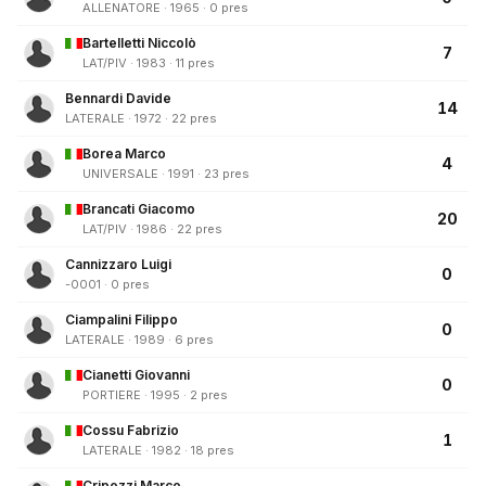
ALLENATORE · 1965 · 0 pres
Bartelletti Niccolò
7
LAT/PIV · 1983 · 11 pres
Bennardi Davide
14
LATERALE · 1972 · 22 pres
Borea Marco
4
UNIVERSALE · 1991 · 23 pres
Brancati Giacomo
20
LAT/PIV · 1986 · 22 pres
Cannizzaro Luigi
0
-0001 · 0 pres
Ciampalini Filippo
0
LATERALE · 1989 · 6 pres
Cianetti Giovanni
0
PORTIERE · 1995 · 2 pres
Cossu Fabrizio
1
LATERALE · 1982 · 18 pres
Cripezzi Marco