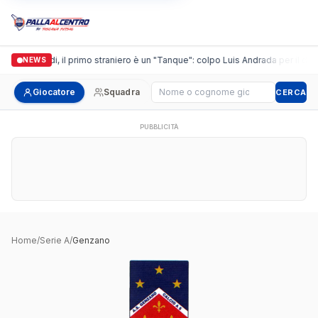
Casalguidi, il primo straniero è un "Tanque": colpo Luis Andrada per il debu
NEWS
Cerca giocatore
Giocatore
Squadra
CERCA
PUBBLICITÀ
Home
/
Serie A
/
Genzano