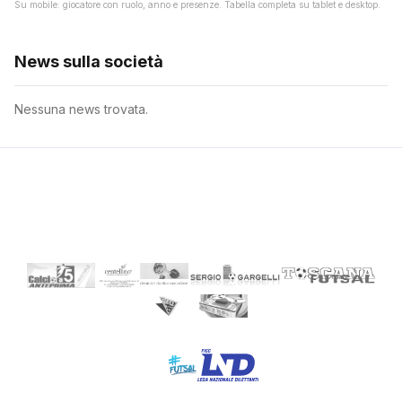
Su mobile: giocatore con ruolo, anno e presenze. Tabella completa su tablet e desktop.
News sulla società
Nessuna news trovata.