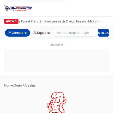
Italgronda Futsal Prato, il futuro passa da Diego Fazzini
•
Midland, doppio co
NEWS
Cerca giocatore
Giocatore
Squadra
CERCA
PUBBLICITÀ
Home
/
Serie A
/
Jesina