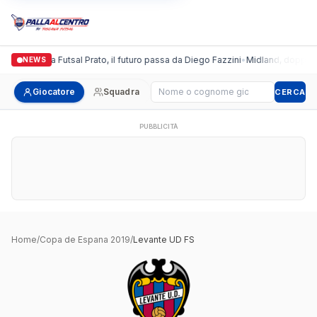
Italgronda Futsal Prato, il futuro passa da Diego Fazzini
•
Midland, doppio co
NEWS
Cerca giocatore
Giocatore
Squadra
CERCA
PUBBLICITÀ
Home
/
Copa de Espana 2019
/
Levante UD FS