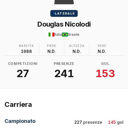
LATERALE
Douglas Nicolodi
Italia
Brasile
NASCITA
PIEDE
ALTEZZA
PESO
1988
N.D.
N.D.
N.D.
COMPETIZIONI
PRESENZE
GOL
27
241
153
Carriera
Campionato
227
presenze
·
145
gol