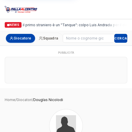
Casalguidi, il primo straniero è un "Tanque": colpo Luis Andrada per il debutt
NEWS
Cerca giocatore
Giocatore
Squadra
CERCA
PUBBLICITÀ
Home
/
Giocatori
/
Douglas Nicolodi