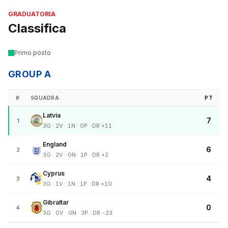
GRADUATORIA
Classifica
Primo posto
GROUP A
#
SQUADRA
PT
Latvia
7
1
3G · 2V · 1N · 0P · DR +11
England
6
2
3G · 2V · 0N · 1P · DR +2
Cyprus
4
3
3G · 1V · 1N · 1P · DR +10
Gibraltar
0
4
3G · 0V · 0N · 3P · DR -23