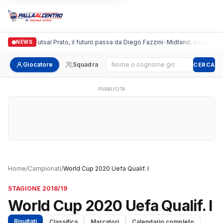
Italgronda Futsal Prato, il futuro passa da Diego Fazzini
•
Midland, doppio colp
NEWS
Cerca giocatore
Giocatore
Squadra
CERCA
PUBBLICITÀ
Home
/
Campionati
/
World Cup 2020 Uefa Qualif. I
STAGIONE 2018/19
World Cup 2020 Uefa Qualif. I
Risultati
Classifica
Marcatori
Calendario completo