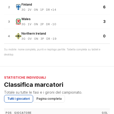
Finland
6
2
3G · 2V · 0N · 1P · DR +14
Wales
3
3
3G · 1V · 0N · 2P · DR -10
Northern Ireland
0
4
3G · 0V · 0N · 3P · DR -19
Su mobile: nome completo, punti e riepilogo partite. Tabella completa su tablet e
desktop.
STATISTICHE INDIVIDUALI
Classifica marcatori
Totale su tutte le fasi e i gironi del campionato.
Tutti i giocatori
Pagina completa
POS
GIOCATORE
GOL