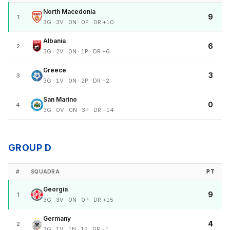
North Macedonia
9
1
3G · 3V · 0N · 0P · DR +10
Albania
6
2
3G · 2V · 0N · 1P · DR +6
Greece
3
3
3G · 1V · 0N · 2P · DR -2
San Marino
0
4
3G · 0V · 0N · 3P · DR -14
GROUP D
#
SQUADRA
PT
Georgia
9
1
3G · 3V · 0N · 0P · DR +15
Germany
4
2
3G · 1V · 1N · 1P · DR -1