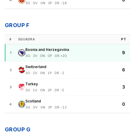
4
3G · 0V · 0N · 3P · DR -18
GROUP F
#
SQUADRA
PT
Bosnia and Herzegovina
9
1
3G · 3V · 0N · 0P · DR +20
Switzerland
6
2
3G · 2V · 0N · 1P · DR -2
Turkey
3
3
3G · 1V · 0N · 2P · DR -5
Scotland
0
4
3G · 0V · 0N · 3P · DR -13
GROUP G