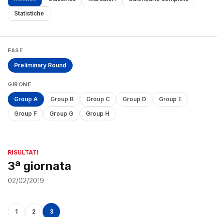
Statistiche
FASE
Preliminary Round
GIRONE
Group A
Group B
Group C
Group D
Group E
Group F
Group G
Group H
RISULTATI
3ª giornata
02/02/2019
1
2
3