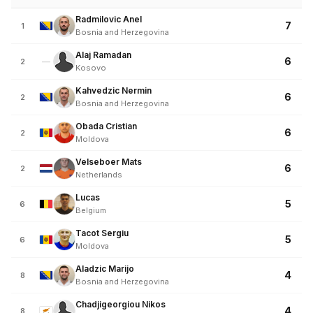
Radmilovic Anel
7
1
Bosnia and Herzegovina
Alaj Ramadan
6
—
2
Kosovo
Kahvedzic Nermin
6
2
Bosnia and Herzegovina
Obada Cristian
6
2
Moldova
Velseboer Mats
6
2
Netherlands
Lucas
5
6
Belgium
Tacot Sergiu
5
6
Moldova
Aladzic Marijo
4
8
Bosnia and Herzegovina
Chadjigeorgiou Nikos
4
8