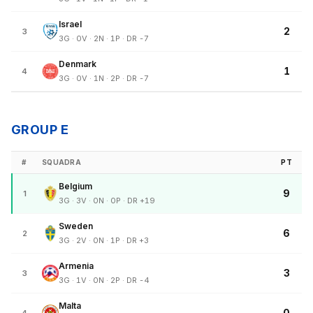
Israel
2
3
3G · 0V · 2N · 1P · DR -7
Denmark
1
4
3G · 0V · 1N · 2P · DR -7
GROUP E
#
SQUADRA
PT
Belgium
9
1
3G · 3V · 0N · 0P · DR +19
Sweden
6
2
3G · 2V · 0N · 1P · DR +3
Armenia
3
3
3G · 1V · 0N · 2P · DR -4
Malta
0