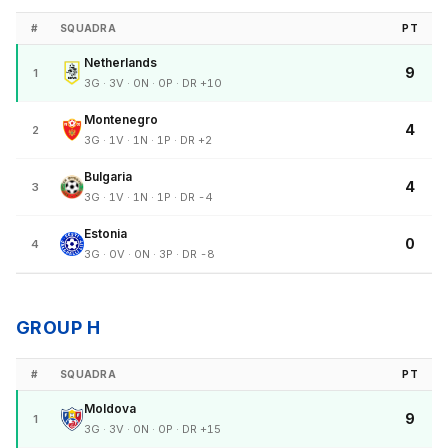
#
SQUADRA
PT
Netherlands
9
1
3G · 3V · 0N · 0P · DR +10
Montenegro
4
2
3G · 1V · 1N · 1P · DR +2
Bulgaria
4
3
3G · 1V · 1N · 1P · DR -4
Estonia
0
4
3G · 0V · 0N · 3P · DR -8
GROUP H
#
SQUADRA
PT
Moldova
9
1
3G · 3V · 0N · 0P · DR +15