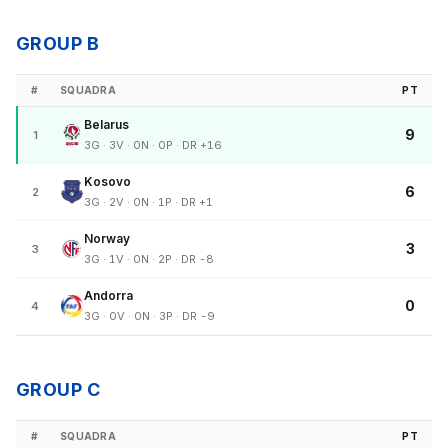
GROUP B
#
SQUADRA
PT
Belarus
9
1
3G · 3V · 0N · 0P · DR +16
Kosovo
6
2
3G · 2V · 0N · 1P · DR +1
Norway
3
3
3G · 1V · 0N · 2P · DR -8
Andorra
0
4
3G · 0V · 0N · 3P · DR -9
GROUP C
#
SQUADRA
PT