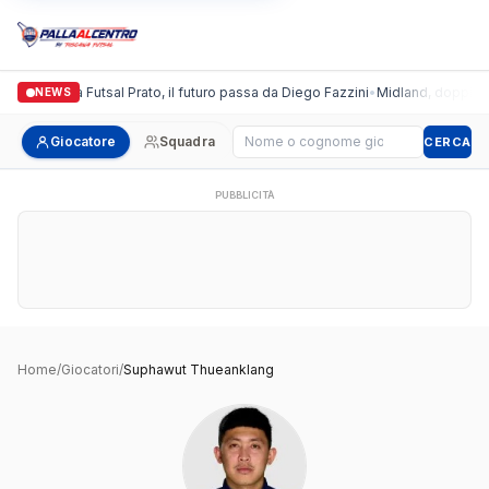
Italgronda Futsal Prato, il futuro passa da Diego Fazzini
•
Midland, doppio col
NEWS
Cerca giocatore
Giocatore
Squadra
CERCA
PUBBLICITÀ
Home
/
Giocatori
/
Suphawut Thueanklang