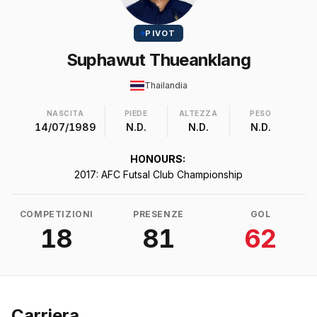
PIVOT
Suphawut Thueanklang
Thailandia
NASCITA
PIEDE
ALTEZZA
PESO
14/07/1989
N.D.
N.D.
N.D.
HONOURS:
2017: AFC Futsal Club Championship
COMPETIZIONI
PRESENZE
GOL
18
81
62
Carriera