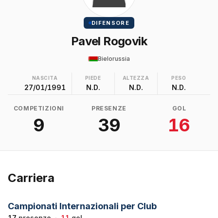
DIFENSORE
Pavel Rogovik
Bielorussia
NASCITA
PIEDE
ALTEZZA
PESO
27/01/1991
N.D.
N.D.
N.D.
COMPETIZIONI
PRESENZE
GOL
9
39
16
Carriera
Campionati Internazionali per Club
17
presenze
·
11
gol