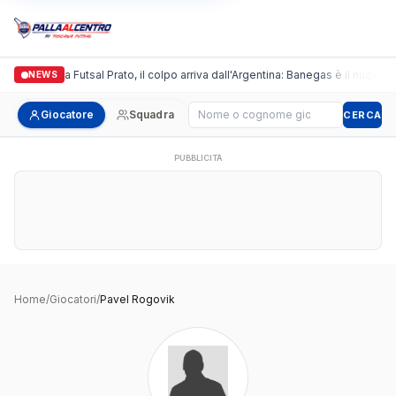
Italgronda Futsal Prato, il colpo arriva dall'Argentina: Banegas è il nuovo l
NEWS
Cerca giocatore
Giocatore
Squadra
CERCA
PUBBLICITÀ
Home
/
Giocatori
/
Pavel Rogovik