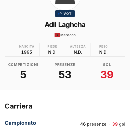
PIVOT
Adil Laghcha
Marocco
NASCITA
PIEDE
ALTEZZA
PESO
1995
N.D.
N.D.
N.D.
COMPETIZIONI
PRESENZE
GOL
5
53
39
Carriera
Campionato
46
presenze
·
39
gol