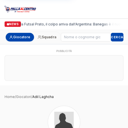
Italgronda Futsal Prato, il colpo arriva dall'Argentina: Banegas è il nuovo l
NEWS
Cerca giocatore
Giocatore
Squadra
CERCA
PUBBLICITÀ
Home
/
Giocatori
/
Adil Laghcha