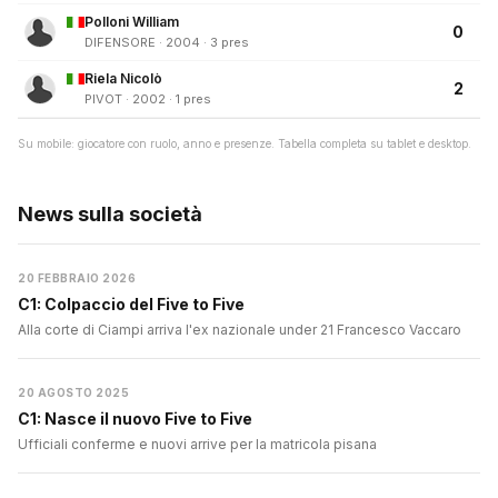
Polloni William
0
DIFENSORE · 2004 · 3 pres
Riela Nicolò
2
PIVOT · 2002 · 1 pres
Su mobile: giocatore con ruolo, anno e presenze. Tabella completa su tablet e desktop.
News sulla società
20 FEBBRAIO 2026
C1: Colpaccio del Five to Five
Alla corte di Ciampi arriva l'ex nazionale under 21 Francesco Vaccaro
20 AGOSTO 2025
C1: Nasce il nuovo Five to Five
Ufficiali conferme e nuovi arrive per la matricola pisana