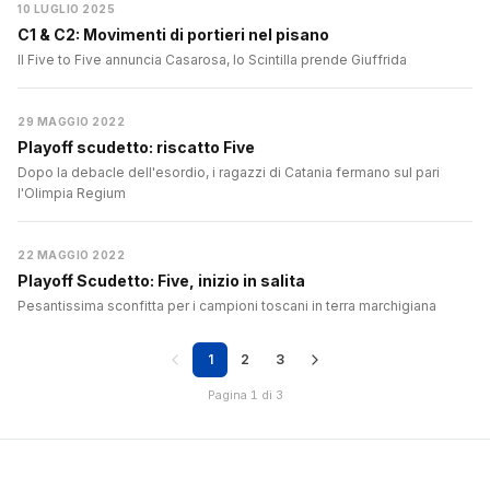
10 LUGLIO 2025
C1 & C2: Movimenti di portieri nel pisano
Il Five to Five annuncia Casarosa, lo Scintilla prende Giuffrida
29 MAGGIO 2022
Playoff scudetto: riscatto Five
Dopo la debacle dell'esordio, i ragazzi di Catania fermano sul pari
l'Olimpia Regium
22 MAGGIO 2022
Playoff Scudetto: Five, inizio in salita
Pesantissima sconfitta per i campioni toscani in terra marchigiana
1
2
3
Pagina 1 di 3