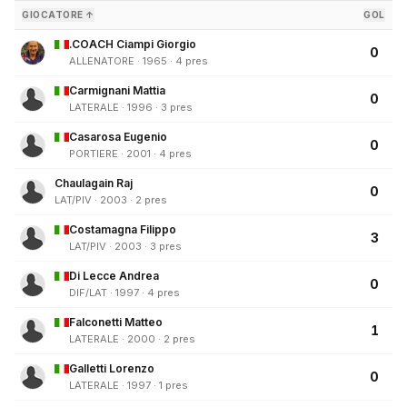
GIOCATORE ↑
GOL
.COACH Ciampi Giorgio
0
ALLENATORE · 1965 · 4 pres
Carmignani Mattia
0
LATERALE · 1996 · 3 pres
Casarosa Eugenio
0
PORTIERE · 2001 · 4 pres
Chaulagain Raj
0
LAT/PIV · 2003 · 2 pres
Costamagna Filippo
3
LAT/PIV · 2003 · 3 pres
Di Lecce Andrea
0
DIF/LAT · 1997 · 4 pres
Falconetti Matteo
1
LATERALE · 2000 · 2 pres
Galletti Lorenzo
0
LATERALE · 1997 · 1 pres