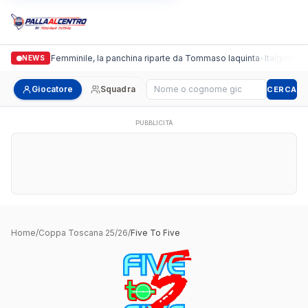
Cus Pisa Femminile, la panchina riparte da Tommaso Iaquinta
•
Italgronda F
NEWS
Cerca giocatore
Giocatore
Squadra
CERCA
PUBBLICITÀ
Home
/
Coppa Toscana 25/26
/
Five To Five