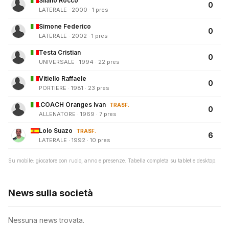
Silano Rocco
0
LATERALE · 2000 · 1 pres
Simone Federico
0
LATERALE · 2002 · 1 pres
Testa Cristian
0
UNIVERSALE · 1994 · 22 pres
Vitiello Raffaele
0
PORTIERE · 1981 · 23 pres
.COACH Oranges Ivan
TRASF.
0
ALLENATORE · 1969 · 7 pres
Lolo Suazo
TRASF.
6
LATERALE · 1992 · 10 pres
Su mobile: giocatore con ruolo, anno e presenze. Tabella completa su tablet e desktop.
News sulla società
Nessuna news trovata.