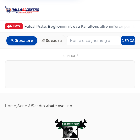
Italgronda Futsal Prato, Begliomini ritrova Panattoni: altro rinforzo per i bian
NEWS
Cerca giocatore
Giocatore
Squadra
CERCA
PUBBLICITÀ
Home
/
Serie A
/
Sandro Abate Avellino