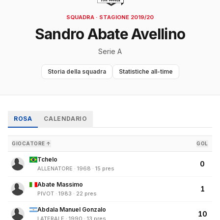
SQUADRA · STAGIONE 2019/20
Sandro Abate Avellino
Serie A
Storia della squadra
Statistiche all-time
ROSA
CALENDARIO
GIOCATORE ↑
GOL
Tchelo
0
ALLENATORE · 1968 · 15 pres
Abate Massimo
1
PIVOT · 1983 · 22 pres
Abdala Manuel Gonzalo
10
LATERALE · 1990 · 13 pres