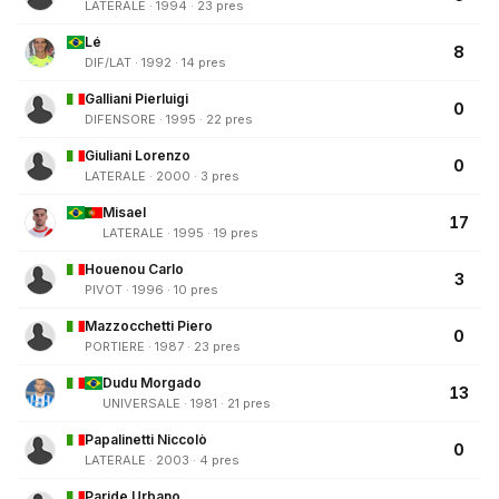
LATERALE · 1994 · 23 pres
Lé
8
DIF/LAT · 1992 · 14 pres
Galliani Pierluigi
0
DIFENSORE · 1995 · 22 pres
Giuliani Lorenzo
0
LATERALE · 2000 · 3 pres
Misael
17
LATERALE · 1995 · 19 pres
Houenou Carlo
3
PIVOT · 1996 · 10 pres
Mazzocchetti Piero
0
PORTIERE · 1987 · 23 pres
Dudu Morgado
13
UNIVERSALE · 1981 · 21 pres
Papalinetti Niccolò
0
LATERALE · 2003 · 4 pres
Paride Urbano