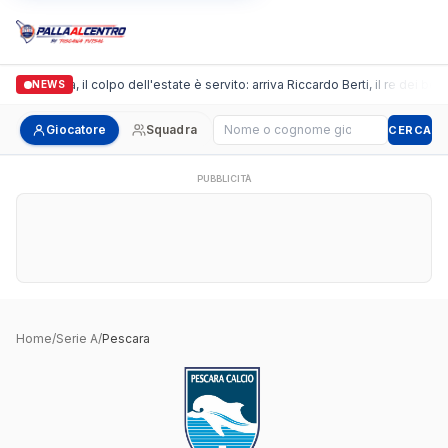
Arpi Nova, il colpo dell'estate è servito: arriva Riccardo Berti, il re dei bom
NEWS
Cerca giocatore
Giocatore
Squadra
CERCA
PUBBLICITÀ
Home
/
Serie A
/
Pescara