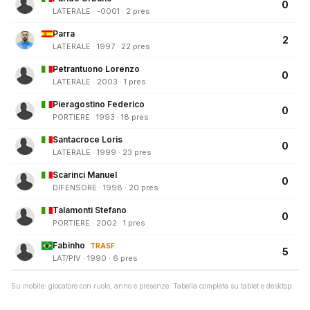
0
LATERALE · -0001 · 2 pres
Parra
2
LATERALE · 1997 · 22 pres
Petrantuono Lorenzo
0
LATERALE · 2003 · 1 pres
Pieragostino Federico
0
PORTIERE · 1993 · 18 pres
Santacroce Loris
0
LATERALE · 1999 · 23 pres
Scarinci Manuel
0
DIFENSORE · 1998 · 20 pres
Talamonti Stefano
0
PORTIERE · 2002 · 1 pres
Fabinho
TRASF.
5
LAT/PIV · 1990 · 6 pres
Su mobile: giocatore con ruolo, anno e presenze. Tabella completa su tablet e desktop.