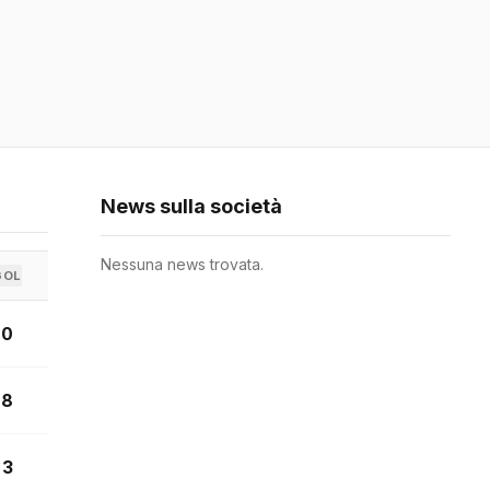
News sulla società
Nessuna news trovata.
GOL
0
8
3