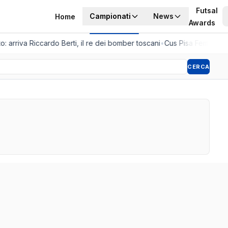
Futsal
Campionati
News
Home
Awards
o: arriva Riccardo Berti, il re dei bomber toscani
•
Cus Pisa Femminile,
CERCA