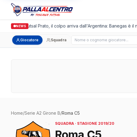
Italgronda Futsal Prato, il colpo arriva dall'Argentina: Banegas è il
NEWS
Cerca giocatore
Giocatore
Squadra
Home
/
Serie A2 Girone B
/
Roma C5
SQUADRA · STAGIONE 2019/20
Roma C5