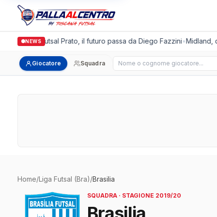
Italgronda Futsal Prato, il futuro passa da Diego Fazzini
•
Midland, do
NEWS
Cerca giocatore
Giocatore
Squadra
Home
/
Liga Futsal (Bra)
/
Brasilia
SQUADRA · STAGIONE 2019/20
Brasilia