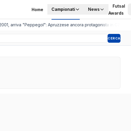
Futsal
Campionati
News
Home
Awards
2001, arriva "Peppegol": Apruzzese ancora protagonista in C2
•
Pisto
CERCA