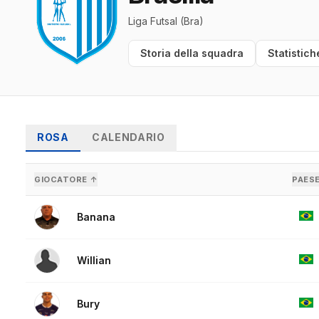
Liga Futsal (Bra)
Storia della squadra
Statistich
ROSA
CALENDARIO
GIOCATORE ↑
PAES
Banana
Willian
Bury