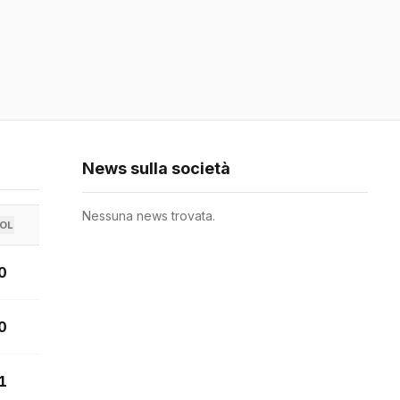
News sulla società
Nessuna news trovata.
OL
0
0
1