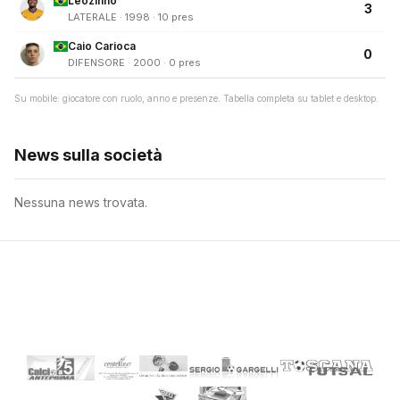
Leozinho
3
LATERALE · 1998 · 10 pres
Caio Carioca
0
DIFENSORE · 2000 · 0 pres
Su mobile: giocatore con ruolo, anno e presenze. Tabella completa su tablet e desktop.
News sulla società
Nessuna news trovata.