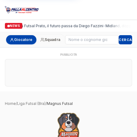
Italgronda Futsal Prato, il futuro passa da Diego Fazzini
•
Midland, doppio co
NEWS
Cerca giocatore
Giocatore
Squadra
CERCA
PUBBLICITÀ
Home
/
Liga Futsal (Bra)
/
Magnus Futsal