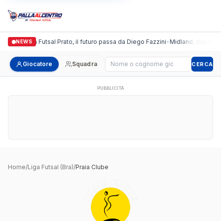
Italgronda Futsal Prato, il futuro passa da Diego Fazzini
•
Midland, doppio col
NEWS
Cerca giocatore
Giocatore
Squadra
CERCA
PUBBLICITÀ
Home
/
Liga Futsal (Bra)
/
Praia Clube