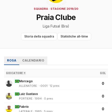
SQUADRA · STAGIONE 2019/20
Praia Clube
Liga Futsal (Bra)
Storia della squadra
Statistiche all-time
ROSA
CALENDARIO
GIOCATORE ↑
GOL
Morcego
0
ALLENATORE · -0001 · 12 pres
Luiz Gustavo
0
PORTIERE · 1994 · 0 pres
Pabrio
0
LATERALE · 1985 · 5 pres