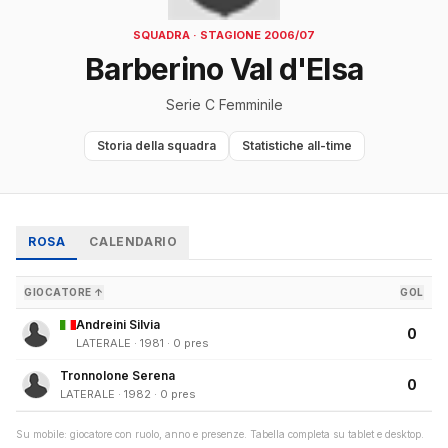
SQUADRA · STAGIONE 2006/07
Barberino Val d'Elsa
Serie C Femminile
Storia della squadra
Statistiche all-time
ROSA
CALENDARIO
GIOCATORE ↑
GOL
Andreini Silvia
0
LATERALE · 1981 · 0 pres
Tronnolone Serena
0
LATERALE · 1982 · 0 pres
Su mobile: giocatore con ruolo, anno e presenze. Tabella completa su tablet e desktop.