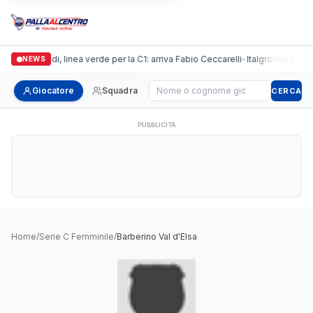
Casalguidi, linea verde per la C1: arriva Fabio Ceccarelli
•
Italgronda Futsal 
NEWS
Cerca giocatore
Giocatore
Squadra
CERCA
PUBBLICITÀ
Home
/
Serie C Femminile
/
Barberino Val d'Elsa