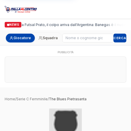
Italgronda Futsal Prato, il colpo arriva dall'Argentina: Banegas è il nuovo l
NEWS
Cerca giocatore
Giocatore
Squadra
CERCA
PUBBLICITÀ
Home
/
Serie C Femminile
/
The Blues Pietrasanta