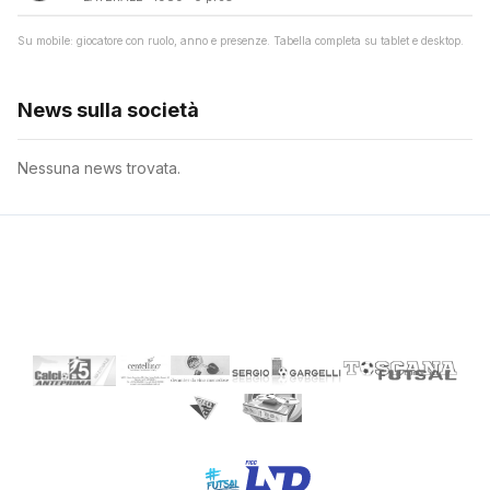
Su mobile: giocatore con ruolo, anno e presenze. Tabella completa su tablet e desktop.
News sulla società
Nessuna news trovata.