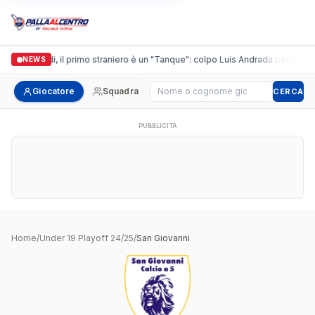
Casalguidi, il primo straniero è un "Tanque": colpo Luis Andrada per il debut
NEWS
Cerca giocatore
Giocatore
Squadra
CERCA
PUBBLICITÀ
Home
/
Under 19 Playoff 24/25
/
San Giovanni