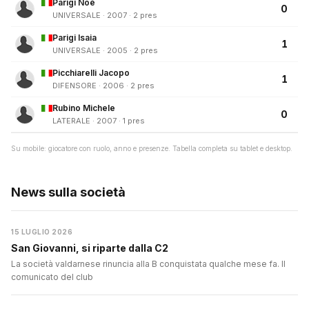
Parigi Noè
0
UNIVERSALE · 2007 · 2 pres
Parigi Isaia
1
UNIVERSALE · 2005 · 2 pres
Picchiarelli Jacopo
1
DIFENSORE · 2006 · 2 pres
Rubino Michele
0
LATERALE · 2007 · 1 pres
Su mobile: giocatore con ruolo, anno e presenze. Tabella completa su tablet e desktop.
News sulla società
15 LUGLIO 2026
San Giovanni, si riparte dalla C2
La società valdarnese rinuncia alla B conquistata qualche mese fa. Il
comunicato del club