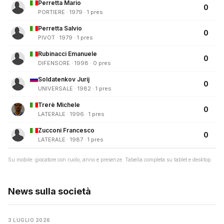
Perretta Mario
0
PORTIERE · 1979 · 1 pres
Perretta Salvio
0
PIVOT · 1979 · 1 pres
Rubinacci Emanuele
0
DIFENSORE · 1998 · 0 pres
Soldatenkov Jurij
0
UNIVERSALE · 1982 · 1 pres
Trerè Michele
0
LATERALE · 1996 · 1 pres
Zucconi Francesco
0
LATERALE · 1987 · 1 pres
Su mobile: giocatore con ruolo, anno e presenze. Tabella completa su tablet e desktop.
News sulla società
3 LUGLIO 2026