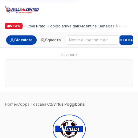
Italgronda Futsal Prato, il colpo arriva dall'Argentina: Banegas è il nuovo le
NEWS
Cerca giocatore
Giocatore
Squadra
CERCA
PUBBLICITÀ
Home
/
Coppa Toscana C2
/
Virtus Poggibonsi