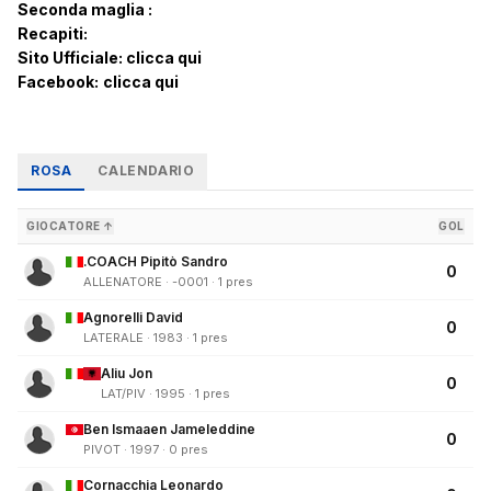
Seconda maglia :
Recapiti:
Sito Ufficiale:
clicca qui
Facebook:
clicca qui
ROSA
CALENDARIO
GIOCATORE ↑
GOL
.COACH Pipitò Sandro
0
ALLENATORE · -0001 · 1 pres
Agnorelli David
0
LATERALE · 1983 · 1 pres
Aliu Jon
0
LAT/PIV · 1995 · 1 pres
Ben Ismaaen Jameleddine
0
PIVOT · 1997 · 0 pres
Cornacchia Leonardo