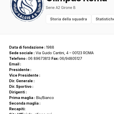
Serie A2 Girone B
Storia della squadra
Statistich
Data di fondazione :
1988
Sede sociale :
Via Guido Cantini, 4 – 00123 ROMA
Telefono :
06 89673813
Fax:
06/94805127
Email :
Presidente :
Vice Presidente :
Dir. Generale :
Dir. Sportivo :
Dirigenti :
Prima maglia :
Blu/Bianco
Seconda maglia :
Recapiti: