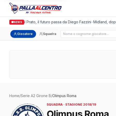
algronda Futsal Prato, il futuro passa da Diego Fazzini
•
Midland, doppi
NEWS
Cerca giocatore
Giocatore
Squadra
Home
/
Serie A2 Girone B
/
Olimpus Roma
SQUADRA · STAGIONE 2018/19
Olimpus Roma