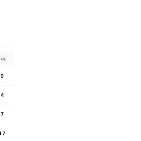
GOL
0
4
7
17