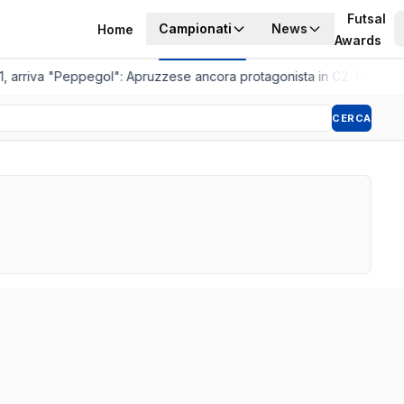
Futsal
Campionati
News
Home
Awards
, arriva "Peppegol": Apruzzese ancora protagonista in C2
•
Pistoia W
CERCA