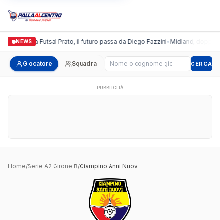
Italgronda Futsal Prato, il futuro passa da Diego Fazzini
•
Midland, doppio co
NEWS
Cerca giocatore
Giocatore
Squadra
CERCA
PUBBLICITÀ
Home
/
Serie A2 Girone B
/
Ciampino Anni Nuovi