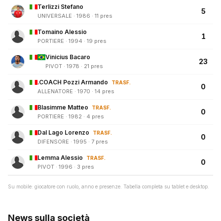
Terlizzi Stefano
5
UNIVERSALE · 1986 · 11 pres
Tomaino Alessio
1
PORTIERE · 1994 · 19 pres
Vinicius Bacaro
23
PIVOT · 1978 · 21 pres
.COACH Pozzi Armando
TRASF.
0
ALLENATORE · 1970 · 14 pres
Blasimme Matteo
TRASF.
0
PORTIERE · 1982 · 4 pres
Dal Lago Lorenzo
TRASF.
0
DIFENSORE · 1995 · 7 pres
Lemma Alessio
TRASF.
0
PIVOT · 1996 · 3 pres
Su mobile: giocatore con ruolo, anno e presenze. Tabella completa su tablet e desktop.
News sulla società