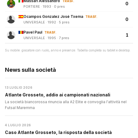
Massari Alessandro
TRASF.
0
PORTIERE · 1993 · 0 pres
Ocampos Gonzalez José Txema
TRASF.
0
UNIVERSALE · 1992 · 5 pres
Pavel Paul
TRASF.
1
UNIVERSALE · 1995 · 7 pres
Su mobile: giocatore con ruolo, anno e presenze. Tabella completa su tablet e desktop.
News sulla società
13 LUGLIO 2026
Atlante Grosseto, addio ai campionati nazionali
La società biancorossa rinuncia alla A2 Elite e convoglia l'attività nel
Futsal Maremma
4 LUGLIO 2026
Caso Atlante Grosseto, la risposta della società