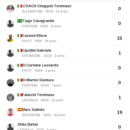
.COACH Chiappini Tommaso
0
ALLENATORE · 1976 · 22 pres
Tiago Casagrande
0
PORTIERE · 1995 · 9 pres
Cassioli Ettore
15
PIVOT · 1995 · 19 pres
Cipollini Gabriele
1
DIFENSORE · 2002 · 2 pres
Di Carmine Leonardo
0
PIVOT · 1999 · 2 pres
Di Marino Gianluca
0
PORTIERE · 2000 · 1 pres
Falaschi Tommaso
1
LATERALE · 1999 · 22 pres
Marc Galindo
19
DIFENSORE · 1995 · 19 pres
Ghita Stefan
0
LATERALE · 2001 · 3 pres