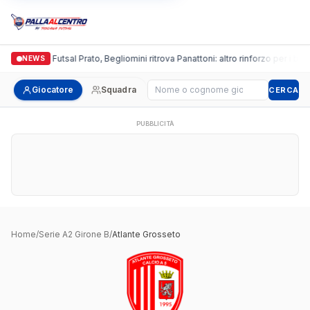
Italgronda Futsal Prato, Begliomini ritrova Panattoni: altro rinforzo per i bian
NEWS
Cerca giocatore
Giocatore
Squadra
CERCA
PUBBLICITÀ
Home
/
Serie A2 Girone B
/
Atlante Grosseto