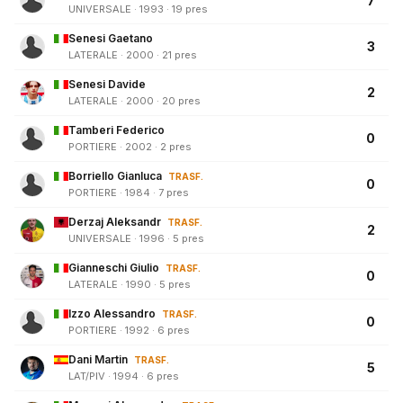
7
UNIVERSALE · 1993 · 19 pres
Senesi Gaetano
3
LATERALE · 2000 · 21 pres
Senesi Davide
2
LATERALE · 2000 · 20 pres
Tamberi Federico
0
PORTIERE · 2002 · 2 pres
Borriello Gianluca
TRASF.
0
PORTIERE · 1984 · 7 pres
Derzaj Aleksandr
TRASF.
2
UNIVERSALE · 1996 · 5 pres
Gianneschi Giulio
TRASF.
0
LATERALE · 1990 · 5 pres
Izzo Alessandro
TRASF.
0
PORTIERE · 1992 · 6 pres
Dani Martin
TRASF.
5
LAT/PIV · 1994 · 6 pres