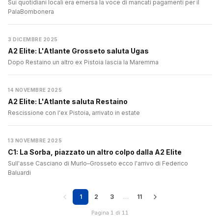
Sui quotidiani locali era emersa la voce di mancati pagamenti per il
PalaBombonera
3 DICEMBRE 2025
A2 Elite: L'Atlante Grosseto saluta Ugas
Dopo Restaino un altro ex Pistoia lascia la Maremma
14 NOVEMBRE 2025
A2 Elite: L'Atlante saluta Restaino
Rescissione con l'ex Pistoia, arrivato in estate
13 NOVEMBRE 2025
C1: La Sorba, piazzato un altro colpo dalla A2 Elite
Sull'asse Casciano di Murlo–Grosseto ecco l'arrivo di Federico
Baluardi
1
2
3
…
11
Pagina 1 di 11