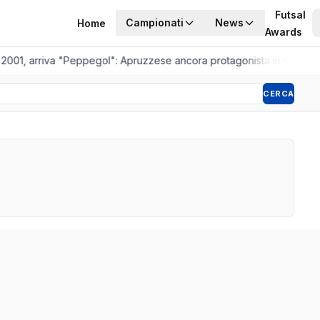
Futsal
Campionati
News
Home
Awards
 2001, arriva "Peppegol": Apruzzese ancora protagonista in C2
•
Pist
CERCA