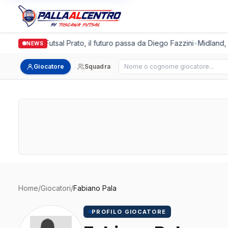
Italgronda Futsal Prato, il futuro passa da Diego Fazzini
•
Midland, d
NEWS
Cerca giocatore
Giocatore
Squadra
Home
/
Giocatori
/
Fabiano Pala
PROFILO GIOCATORE