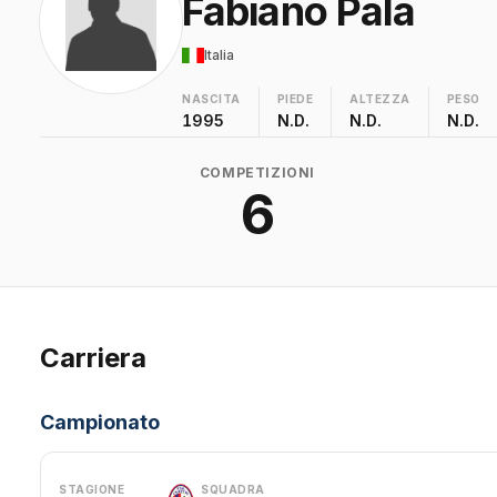
Fabiano Pala
Italia
NASCITA
PIEDE
ALTEZZA
PESO
1995
N.D.
N.D.
N.D.
COMPETIZIONI
6
Carriera
Campionato
STAGIONE
SQUADRA