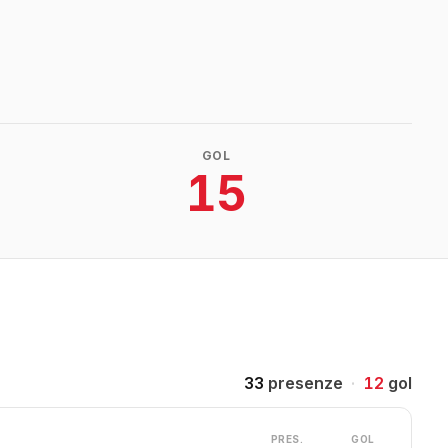
GOL
15
33
presenze
·
12
gol
PRES.
GOL