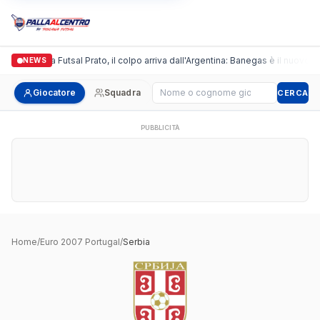
Italgronda Futsal Prato, il colpo arriva dall'Argentina: Banegas è il nuovo le
NEWS
Cerca giocatore
Giocatore
Squadra
CERCA
PUBBLICITÀ
Home
/
Euro 2007 Portugal
/
Serbia