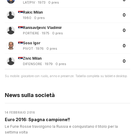
LAT/PIV · 1973 · 0 pres
Rakic Milan
0
1980 · 0 pres
Ranisavljevic Vladimir
0
PORTIERE · 1975 · 0 pres
Soso Igor
0
PIVOT · 1976 · 0 pres
Zivic Milan
0
DIFENSORE · 1979 · 0 pres
Su mobile: giocatore con ruolo, anno e presenze. Tabella completa su tablet e desktop.
News sulla società
14 FEBBRAIO 2016
Euro 2016: Spagna campione!!
Le Furie Rosse travolgono la Russia e conquistano il titolo per la
settima volta