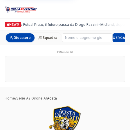
Italgronda Futsal Prato, il futuro passa da Diego Fazzini
•
Midland, doppio co
NEWS
Cerca giocatore
Giocatore
Squadra
CERCA
PUBBLICITÀ
Home
/
Serie A2 Girone A
/
Aosta