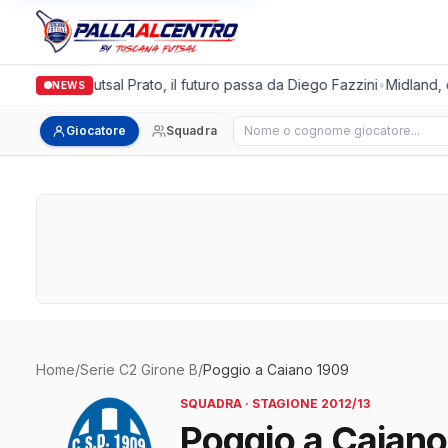
Italgronda Futsal Prato, il futuro passa da Diego Fazzini
•
Midland, d
NEWS
Cerca giocatore
Giocatore
Squadra
Home
/
Serie C2 Girone B
/
Poggio a Caiano 1909
SQUADRA · STAGIONE 2012/13
Poggio a Caian