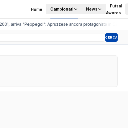
Futsal
Campionati
News
Home
Awards
2001, arriva "Peppegol": Apruzzese ancora protagonista in C2
•
Pisto
CERCA