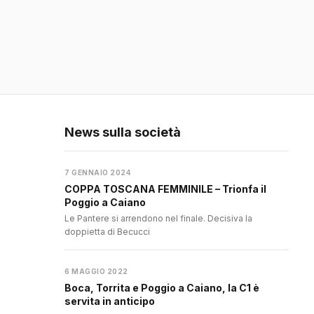
News sulla società
7 GENNAIO 2024
COPPA TOSCANA FEMMINILE – Trionfa il
Poggio a Caiano
Le Pantere si arrendono nel finale. Decisiva la
doppietta di Becucci
6 MAGGIO 2022
Boca, Torrita e Poggio a Caiano, la C1 è
servita in anticipo