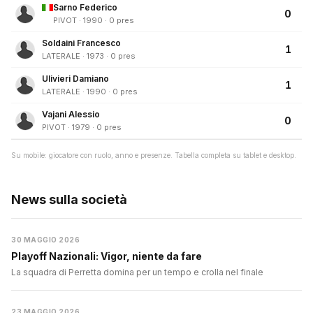
Sarno Federico
0
PIVOT · 1990 · 0 pres
Soldaini Francesco
1
LATERALE · 1973 · 0 pres
Ulivieri Damiano
1
LATERALE · 1990 · 0 pres
Vajani Alessio
0
PIVOT · 1979 · 0 pres
Su mobile: giocatore con ruolo, anno e presenze. Tabella completa su tablet e desktop.
News sulla società
30 MAGGIO 2026
Playoff Nazionali: Vigor, niente da fare
La squadra di Perretta domina per un tempo e crolla nel finale
23 MAGGIO 2026