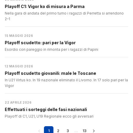
Playoff C1: Vigor ko di misura a Parma
Nella gara di andata del primo turno i ragazzi di Perretta si arrendono
2–1
15 MAGGIO 2026
Playoff scudetto: pari per la Vigor
Esordio con pareggio in rimonta per i ragazzi di Papini
12 MAGGIO 2026
Playoff scudetto giovanili: male le Toscane
In U21 Virtus ko. In 19 nazionale eliminato il Livorno. In 17 solo pari per la
Vigor
22 APRILE 2026
Effettuati i sorteggi delle fasi nazionali
Playoff di C1, U21, U19 Regionale ecco gli avversari
1
2
3
…
13