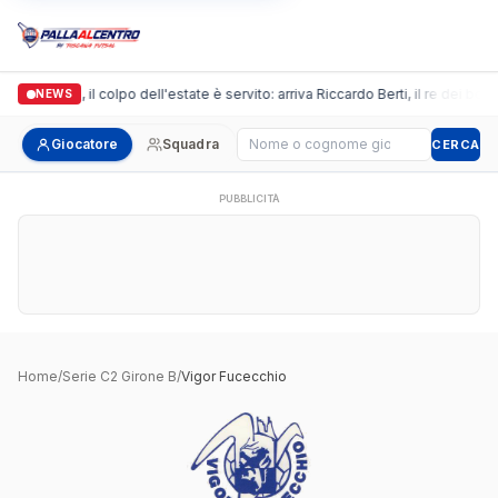
Arpi Nova, il colpo dell'estate è servito: arriva Riccardo Berti, il re dei bom
NEWS
Cerca giocatore
Giocatore
Squadra
CERCA
PUBBLICITÀ
Home
/
Serie C2 Girone B
/
Vigor Fucecchio